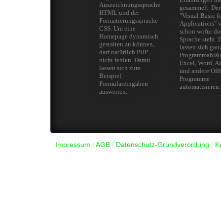
Auszeichnungssprache
gesammelt. De
HTML und der
"Visual Basic f
Formatierungssprache
Applications" v
CSS. Um eine
schon wofür di
Homepage dynamisch
Sprache steht. 
gestalten zu können,
lassen sich gan
darf natürlich PHP
Programmabläuf
nicht fehlen. Damit
Excel, Word, A
lassen sich zum
und andere Off
Beispiel
Programme
Formulareingaben
automatisieren.
auswerten.
Impressum
|
AGB
|
Datenschutz-Grundverordung
|
K