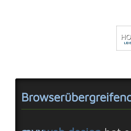
H
LEI
Browserübergreifen